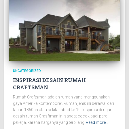
UNCATEGORIZED
INSPIRASI DESAIN RUMAH
CRAFTSMAN
Rumah Craftsman adalah rumah yang menggunakan
gaya Amerika kontemporer. Rumah jenis ini berawal dari
tahun 1860an atau sekitar abad ke-19. Inspirasi dengan
desain rumah Crasftman ini sangat cocok bagi para
pekerja, karena harganya yang terbilang
Read more…