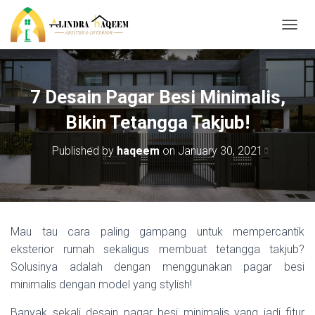
T
O
G
G
L
7 Desain Pagar Besi Minimalis,
E
N
Bikin Tetangga Takjub!
A
V
Published by
haqeem
on
January 30, 2021
I
G
A
T
I
O
Mau tau cara paling gampang untuk mempercantik
N
eksterior rumah sekaligus membuat tetangga takjub?
Solusinya adalah dengan menggunakan pagar besi
minimalis dengan model yang stylish!
Banyak sekali desain pagar besi minimalis yang jadi fitur