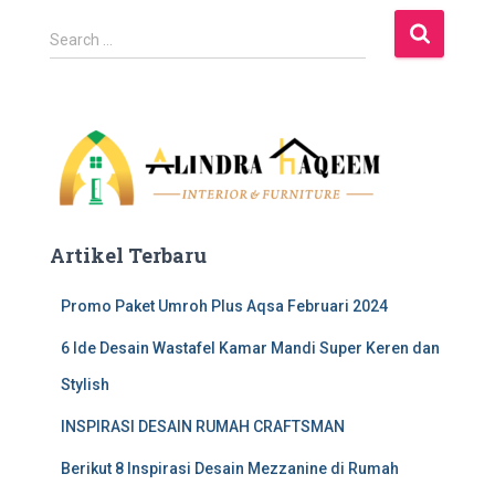
S
Search …
e
a
r
c
h
f
o
r
:
Artikel Terbaru
Promo Paket Umroh Plus Aqsa Februari 2024
6 Ide Desain Wastafel Kamar Mandi Super Keren dan
Stylish
INSPIRASI DESAIN RUMAH CRAFTSMAN
Berikut 8 Inspirasi Desain Mezzanine di Rumah