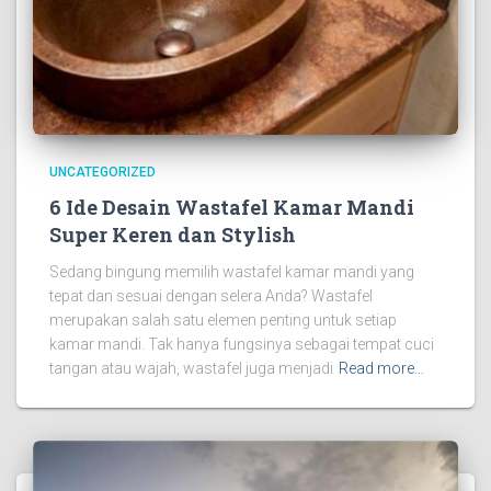
UNCATEGORIZED
6 Ide Desain Wastafel Kamar Mandi
Super Keren dan Stylish
Sedang bingung memilih wastafel kamar mandi yang
tepat dan sesuai dengan selera Anda? Wastafel
merupakan salah satu elemen penting untuk setiap
kamar mandi. Tak hanya fungsinya sebagai tempat cuci
tangan atau wajah, wastafel juga menjadi
Read more…