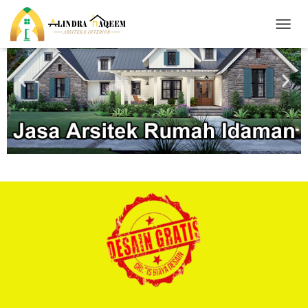
T
O
G
G
L
E
N
A
V
I
G
A
T
I
O
N