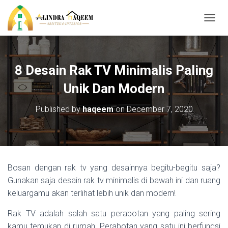
T
O
G
G
L
8 Desain Rak TV Minimalis Paling
E
N
Unik Dan Modern
A
V
Published by
haqeem
on
December 7, 2020
I
G
A
T
I
O
Bosan dengan rak tv yang desainnya begitu-begitu saja?
N
Gunakan saja desain rak tv minimalis di bawah ini dan ruang
keluargamu akan terlihat lebih unik dan modern!
Rak TV adalah salah satu perabotan yang paling sering
kamu temukan di rumah. Perabotan yang satu ini berfungsi