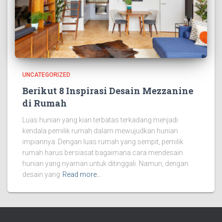
UNCATEGORIZED
Berikut 8 Inspirasi Desain Mezzanine
di Rumah
Luas hunian yang kian terbatas terkadang menjadi
kendala pemilik rumah dalam mewujudkan hunian
impiannya. Dengan luas rumah yang sempit, pemilik
rumah harus bersiasat bagaimana cara mendesain
hunian yang nyaman untuk ditinggali. Namun, dengan
desain yang
Read more…