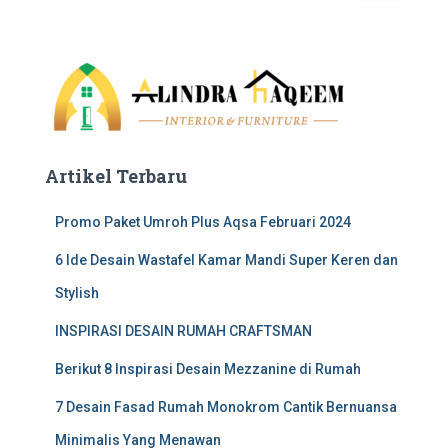
a
r
c
h
f
o
r
:
Artikel Terbaru
Promo Paket Umroh Plus Aqsa Februari 2024
6 Ide Desain Wastafel Kamar Mandi Super Keren dan
Stylish
INSPIRASI DESAIN RUMAH CRAFTSMAN
Berikut 8 Inspirasi Desain Mezzanine di Rumah
7 Desain Fasad Rumah Monokrom Cantik Bernuansa
Minimalis Yang Menawan