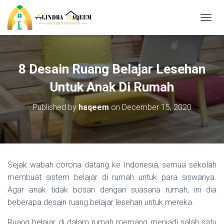
T
O
G
G
L
8 Desain Ruang Belajar Lesehan
E
N
Untuk Anak Di Rumah
A
V
Published by
haqeem
on
December 15, 2020
I
G
A
T
I
O
Sejak wabah corona datang ke Indonesia, semua sekolah
N
membuat sistem belajar di rumah untuk para siswanya.
Agar anak tidak bosan dengan suasana rumah, ini dia
beberapa desain ruang belajar lesehan untuk mereka.
Ruang belajar di dalam rumah memang menjadi salah satu