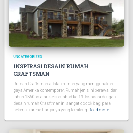
UNCATEGORIZED
INSPIRASI DESAIN RUMAH
CRAFTSMAN
Rumah Craftsman adalah rumah yang menggunakan
gaya Amerika kontemporer. Rumah jenis ini berawal dari
tahun 1860an atau sekitar abad ke-19. Inspirasi dengan
desain rumah Crasftman ini sangat cocok bagi para
pekerja, karena harganya yang terbilang
Read more…