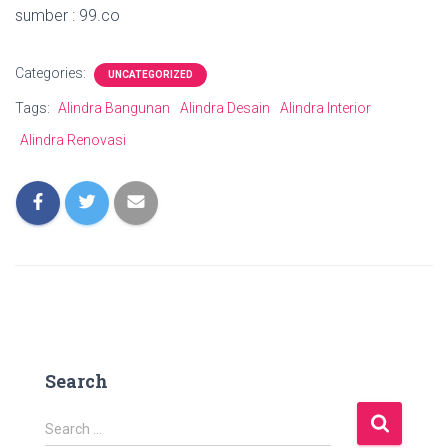
sumber : 99.co
Categories:
UNCATEGORIZED
Tags:
Alindra Bangunan
Alindra Desain
Alindra Interior
Alindra Renovasi
Search
S
Search …
e