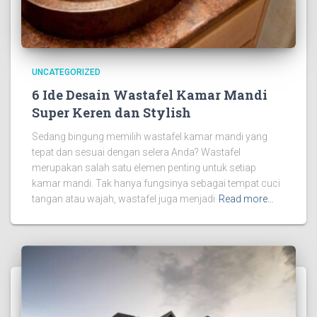
UNCATEGORIZED
6 Ide Desain Wastafel Kamar Mandi
Super Keren dan Stylish
Sedang bingung memilih wastafel kamar mandi yang
tepat dan sesuai dengan selera Anda? Wastafel
merupakan salah satu elemen penting untuk setiap
kamar mandi. Tak hanya fungsinya sebagai tempat cuci
tangan atau wajah, wastafel juga menjadi
Read more…