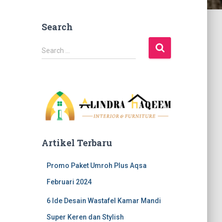
Search
S
Search …
e
a
r
c
h
f
o
r
Artikel Terbaru
:
Promo Paket Umroh Plus Aqsa
Februari 2024
6 Ide Desain Wastafel Kamar Mandi
Super Keren dan Stylish