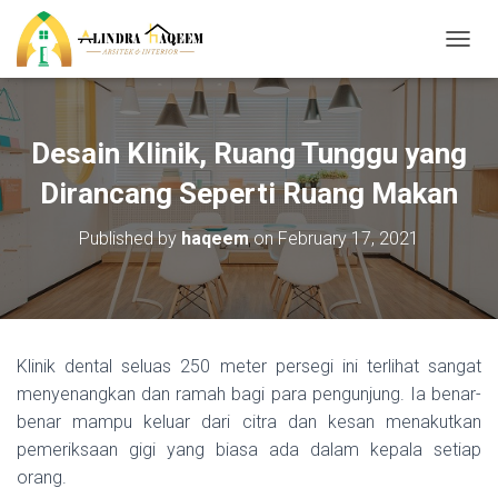
T
O
G
G
L
Desain Klinik, Ruang Tunggu yang
E
N
Dirancang Seperti Ruang Makan
A
V
Published by
haqeem
on
February 17, 2021
I
G
A
T
I
O
Klinik dental seluas 250 meter persegi ini terlihat sangat
N
menyenangkan dan ramah bagi para pengunjung. Ia benar-
benar mampu keluar dari citra dan kesan menakutkan
pemeriksaan gigi yang biasa ada dalam kepala setiap
orang.