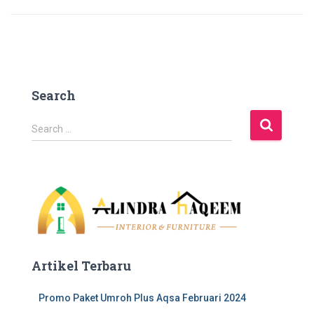
Search
S
Search …
e
a
r
c
h
f
o
r
:
Artikel Terbaru
Promo Paket Umroh Plus Aqsa Februari 2024