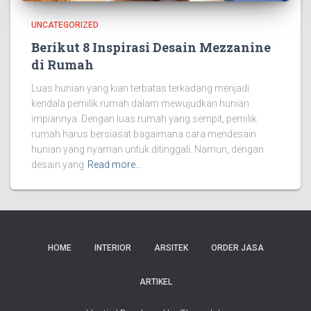
UNCATEGORIZED
Berikut 8 Inspirasi Desain Mezzanine
di Rumah
Luas hunian yang kian terbatas terkadang menjadi
kendala pemilik rumah dalam mewujudkan hunian
impiannya. Dengan luas rumah yang sempit, pemilik
rumah harus bersiasat bagaimana cara mendesain
hunian yang nyaman untuk ditinggali. Namun, dengan
desain yang
Read more…
HOME
INTERIOR
ARSITEK
ORDER JASA
ARTIKEL