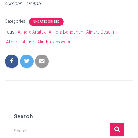
sumber : arsitag
Categories:
UNCATEGORIZED
Tags:
Alindra Arsitek
Alindra Bangunan
Alindra Desain
Alindra Interior
Alindra Renovasi
Search
S
Search …
e