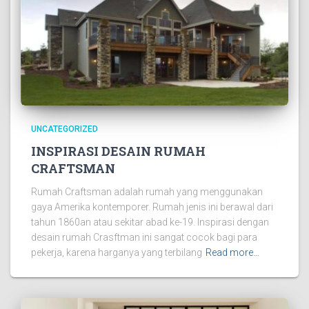
UNCATEGORIZED
INSPIRASI DESAIN RUMAH
CRAFTSMAN
Rumah Craftsman adalah rumah yang menggunakan
gaya Amerika kontemporer. Rumah jenis ini berawal dari
tahun 1860an atau sekitar abad ke-19. Inspirasi dengan
desain rumah Crasftman ini sangat cocok bagi para
pekerja, karena harganya yang terbilang
Read more…