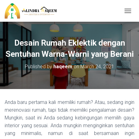
T
O
G
G
L
Desain Rumah Eklektik dengan
E
N
Sentuhan Warna-Warni yang Berani
A
V
Published by
haqeem
on
March 24, 2021
I
G
A
T
I
O
Anda baru pertama kali memiliki rumah? Atau, sedang ingin
N
merenovasi rumah, tapi tidak memiliki pengalaman desain?
Mungkin, saat ini Anda sedang kebingungan memilih gaya
interior yang sesuai. Anda mungkin menginginkan sentuhan
yang minimalis, namun di saat bersamaan ingin