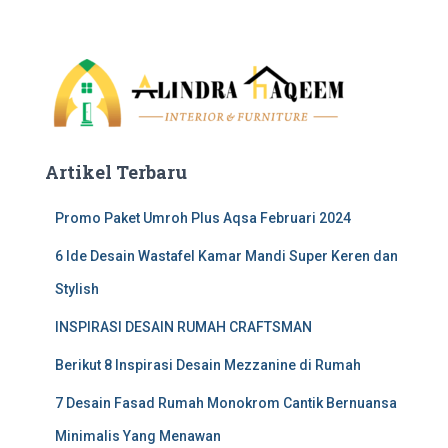
a
r
c
h
f
o
r
:
Artikel Terbaru
Promo Paket Umroh Plus Aqsa Februari 2024
6 Ide Desain Wastafel Kamar Mandi Super Keren dan
Stylish
INSPIRASI DESAIN RUMAH CRAFTSMAN
Berikut 8 Inspirasi Desain Mezzanine di Rumah
7 Desain Fasad Rumah Monokrom Cantik Bernuansa
Minimalis Yang Menawan