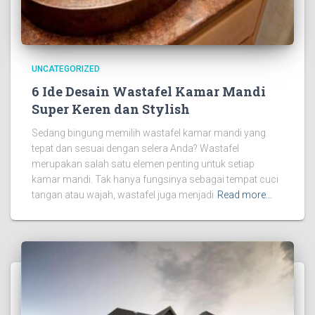
UNCATEGORIZED
6 Ide Desain Wastafel Kamar Mandi
Super Keren dan Stylish
Sedang bingung memilih wastafel kamar mandi yang
tepat dan sesuai dengan selera Anda? Wastafel
merupakan salah satu elemen penting untuk setiap
kamar mandi. Tak hanya fungsinya sebagai tempat cuci
tangan atau wajah, wastafel juga menjadi
Read more…