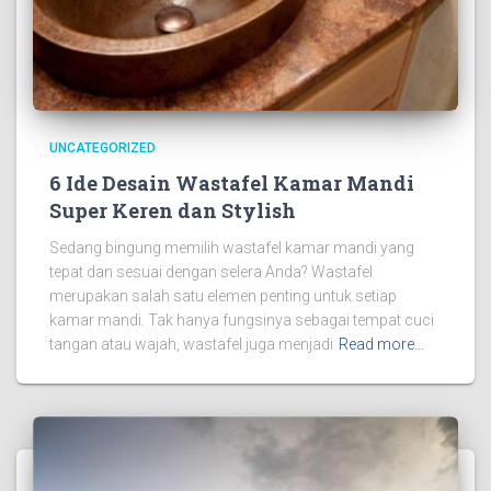
UNCATEGORIZED
6 Ide Desain Wastafel Kamar Mandi
Super Keren dan Stylish
Sedang bingung memilih wastafel kamar mandi yang
tepat dan sesuai dengan selera Anda? Wastafel
merupakan salah satu elemen penting untuk setiap
kamar mandi. Tak hanya fungsinya sebagai tempat cuci
tangan atau wajah, wastafel juga menjadi
Read more…