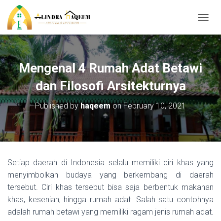
T
O
G
G
L
Mengenal 4 Rumah Adat Betawi
E
N
dan Filosofi Arsitekturnya
A
V
Published by
haqeem
on
February 10, 2021
I
G
A
T
I
O
Setiap daerah di Indonesia selalu memiliki ciri khas yang
N
menyimbolkan budaya yang berkembang di daerah
tersebut. Ciri khas tersebut bisa saja berbentuk makanan
khas, kesenian, hingga rumah adat. Salah satu contohnya
adalah rumah betawi yang memiliki ragam jenis rumah adat.