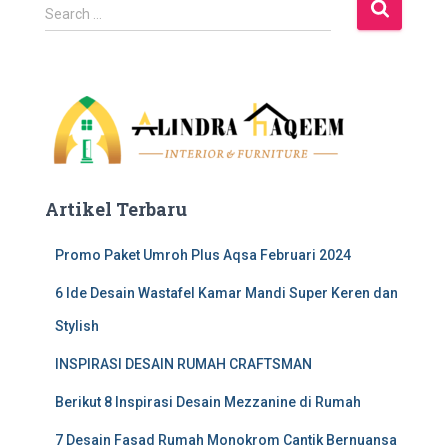
S
Search …
e
a
r
c
h
f
o
r
:
Artikel Terbaru
Promo Paket Umroh Plus Aqsa Februari 2024
6 Ide Desain Wastafel Kamar Mandi Super Keren dan
Stylish
INSPIRASI DESAIN RUMAH CRAFTSMAN
Berikut 8 Inspirasi Desain Mezzanine di Rumah
7 Desain Fasad Rumah Monokrom Cantik Bernuansa