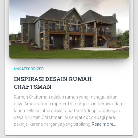
UNCATEGORIZED
INSPIRASI DESAIN RUMAH
CRAFTSMAN
Rumah Craftsman adalah rumah yang menggunakan
gaya Amerika kontemporer. Rumah jenis ini berawal dari
tahun 1860an atau sekitar abad ke-19. Inspirasi dengan
desain rumah Crasftman ini sangat cocok bagi para
pekerja, karena harganya yang terbilang
Read more…